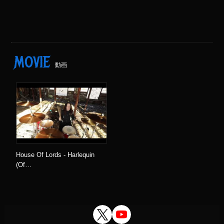
MOVIE
動画
House Of Lords - Harlequin
(Of…