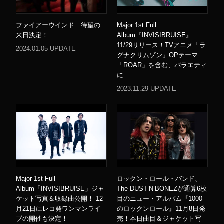
ファイアーウインド 待望の
Major 1st Full
来日決定！
Album『INVISIBRUISE』
11/29リリース！TVアニメ「ラ
2024.01.05 UPDATE
グナクリムゾン」OPテーマ
「ROAR」を含む、バラエティ
に…
2023.11.29 UPDATE
Major 1st Full
ロックン・ロール・バンド、
Album「INVISIBRUISE」ジャ
The DUST’N’BONEZが通算6枚
ケット写真＆収録曲公開！ 12
目のニュー・アルバム『1000
月21日にレコ発ワンマンライ
のロックンロール』11月8日発
ブの開催も決定！
売！本日曲目＆ジャケット写