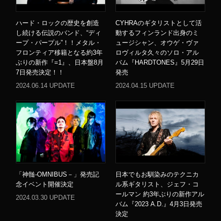
ハード・ロックの歴史を創造
CYHRAのギタリストとして活
し続ける伝説のバンド、“ディ
動するフィンランド出身のミ
ープ・パープル”！！メタル・
ュージシャン、オウゲ・ヴァ
フロンティア移籍となる約3年
ロヴィルタ久々のソロ・アル
ぶりの新作『=1』、日本盤8月
バム『HARDTONES』5月29日
7日発売決定！！
発売
2024.06.14 UPDATE
2024.04.15 UPDATE
「神髄-OMNIBUS－」発売記
日本でもお馴染みのテクニカ
念イベント開催決定
ル系ギタリスト、ジェフ・コ
ールマン 約3年ぶりの新作アル
2024.03.30 UPDATE
バム『2023 A.D.』4月3日発売
決定