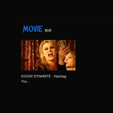
MOVIE
動画
KISSIN' DYNAMITE - Hashtag
You…