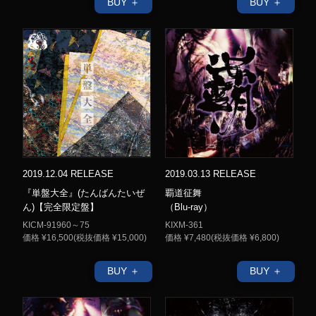
BUY ＋
BUY ＋
2019.12.04 RELEASE
2019.03.13 RELEASE
『単盤大全』(たんばんたいぜ
覇道征舞
ん)【完全限定盤】
（Blu-ray）
KICM-91960～75
KIXM-361
価格 ¥16,500(税抜価格 ¥15,000)
価格 ¥7,480(税抜価格 ¥6,800)
BUY ＋
BUY ＋