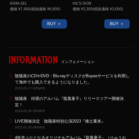
KIXM-281
KICS-3439
価格 ¥7,480(税抜価格 ¥6,800)
価格 ¥3,300(税抜価格 ¥3,000)
BUY ＋
BUY ＋
INFORMATION
インフォメーション
陰陽座のCDやDVD・Blu-rayディスクがBuyeeサービスを利用し
て海外でも購入できるようになりました。
2023.05.17 UPDATE
陰陽座 待望のアルバム『龍凰童子』リリースツアー開催決
定！
2023.05.09 UPDATE
LIVE開催決定 陰陽座特別公演2023『捲土重来』
2023.01.25 UPDATE
4年半ぶりとなるオリジナルアルバム『龍凰童子』（りゅうお