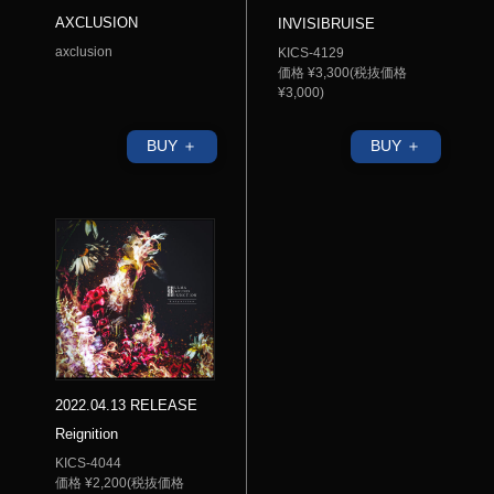
AXCLUSION
INVISIBRUISE
axclusion
KICS-4129
価格 ¥3,300(税抜価格
¥3,000)
BUY ＋
BUY ＋
2022.04.13 RELEASE
Reignition
KICS-4044
価格 ¥2,200(税抜価格