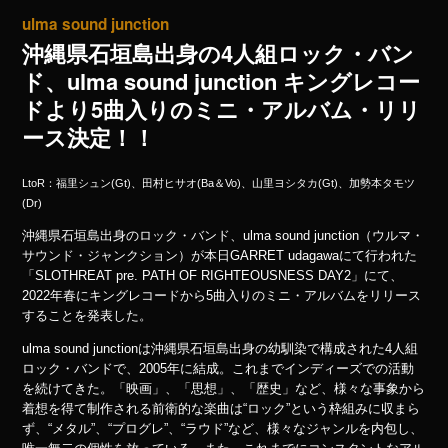
ulma sound junction
沖縄県石垣島出身の4人組ロック・バン
ド、ulma sound junction キングレコー
ドより5曲入りのミニ・アルバム・リリ
ース決定！！
LtoR：福里シュン(Gt)、田村ヒサオ(Ba＆Vo)、山里ヨシタカ(Gt)、加勢本タモツ
(Dr)
沖縄県石垣島出身のロック・バンド、ulma sound junction（ウルマ・
サウンド・ジャンクション）が本日GARRET udagawaにて行われた
「SLOTHREAT pre. PATH OF RIGHTEOUSNESS DAY2」にて、
2022年春にキングレコードから5曲入りのミニ・アルバムをリリース
することを発表した。
ulma sound junctionは沖縄県石垣島出身の幼馴染で構成された4人組
ロック・バンドで、2005年に結成。これまでインディーズでの活動
を続けてきた。「映画」、「思想」、「歴史」など、様々な事象から
着想を得て制作される前衛的な楽曲は“ロック”という枠組みに収まら
ず、“メタル”、“プログレ”、“ラウド”など、様々なジャンルを内包し、