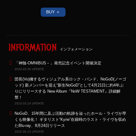
BUY ＋
INFORMATION
インフォメーション
「神髄-OMNIBUS－」発売記念イベント開催決定
2024.03.30 UPDATE
団長(Vo)擁するヴィジュアル系ロック・バンド、NoGoD(ノーゴ
ッド) 新メンバーを迎え“新生NoGoD”として4月21日に約4年ぶ
りにリリースする New Album『NoW TESTAMENT』詳細解
禁！
2023.03.24 UPDATE
NoGoD、15年間に及ぶ活動の軌跡を辿ったホール・ライヴが早
くも映像化！ ギタリスト“Kyrie”在籍時のラスト・ライヴを収め
たBlu-ray、8月24日リリース
2022.06.13 UPDATE