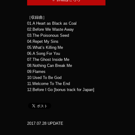
［収録曲］
01.A Heart as Black as Coal
02.Before We Waste Away
03.The Poisonous Seed
04.Repet My Sins
05.What’s Killing Me
06.A Song For You
07.The Ghost Inside Me
08.Nothing Can Break Me
09.Flames
10.Used To Be God
11.Welcome To The End
12.Before I Go [bonus track for Japan]
2017.07.28 UPDATE