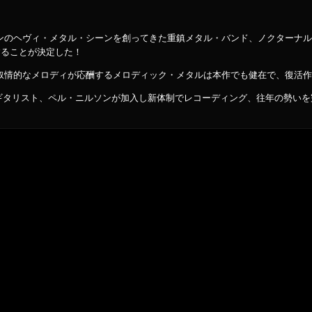
ンのヘヴィ・メタル・シーンを創ってきた重鎮メタル・バンド、ノクターナル
することが決定した！
叙情的なメロディが応酬するメロディック・メタルは本作でも健在で、復活
る新ギタリスト、ペル・ニルソンが加入し新体制でレコーディング、往年の勢い