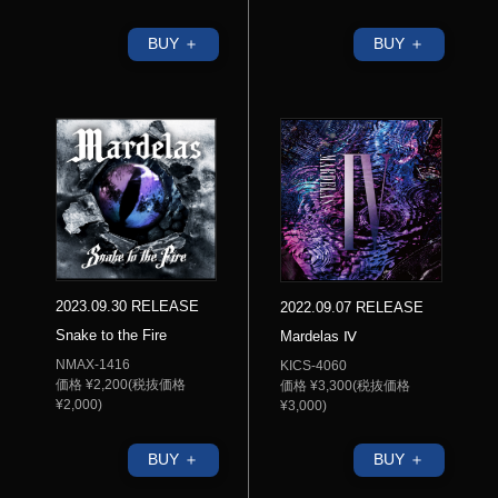
BUY ＋
BUY ＋
2023.09.30 RELEASE
2022.09.07 RELEASE
Snake to the Fire
Mardelas Ⅳ
NMAX-1416
KICS-4060
価格 ¥2,200(税抜価格
価格 ¥3,300(税抜価格
¥2,000)
¥3,000)
BUY ＋
BUY ＋