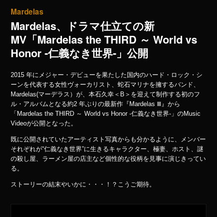
Mardelas
Mardelas、ドラマ仕立ての新
MV「Mardelas the THIRD ～ World vs
Honor -仁義なき世界-」公開
2015 年にメジャー・デビューを果たした国内のハード・ロック・シ
ーンを代表する女性ヴォーカリスト、蛇石マリナを擁するバンド、
Mardelas(マーデラス）が、本石久幸＜B＞を迎えて制作する初のフ
ル・アルバムとなる約2 年ぶりの最新作『Mardelas Ⅲ』から
「Mardelas the THIRD ～ World vs Honor -仁義なき世界-」のMusic
Videoが公開となった。
既に公開されていたアーティスト写真からも分かるように、メンバー
それぞれが“仁義なき世界”に生きるキャラクター、極妻、ホスト、謎
の殺し屋、ラーメン屋の店主など個性的な役柄を見事に演じきってい
る。
ストーリーの結末やいかに・・・！？こうご期待。