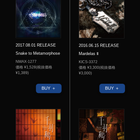
2017.08.01 RELEASE
2016.06.15 RELEASE
Snake to Metamorphose
Mardelas Ⅱ
NMAX-1277
KICS-3372
価格 ¥1,528(税抜価格
価格 ¥3,300(税抜価格
¥1,389)
¥3,000)
BUY ＋
BUY ＋