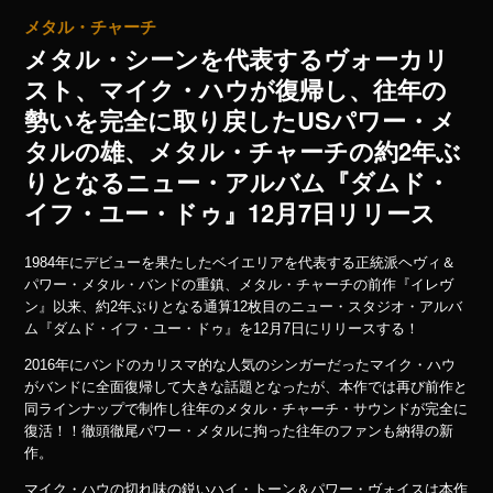
メタル・チャーチ
メタル・シーンを代表するヴォーカリ
スト、マイク・ハウが復帰し、往年の
勢いを完全に取り戻したUSパワー・メ
タルの雄、メタル・チャーチの約2年ぶ
りとなるニュー・アルバム『ダムド・
イフ・ユー・ドゥ』12月7日リリース
1984年にデビューを果たしたベイエリアを代表する正統派ヘヴィ＆
パワー・メタル・バンドの重鎮、メタル・チャーチの前作『イレヴ
ン』以来、約2年ぶりとなる通算12枚目のニュー・スタジオ・アルバ
ム『ダムド・イフ・ユー・ドゥ』を12月7日にリリースする！
2016年にバンドのカリスマ的な人気のシンガーだったマイク・ハウ
がバンドに全面復帰して大きな話題となったが、本作では再び前作と
同ラインナップで制作し往年のメタル・チャーチ・サウンドが完全に
復活！！徹頭徹尾パワー・メタルに拘った往年のファンも納得の新
作。
マイク・ハウの切れ味の鋭いハイ・トーン＆パワー・ヴォイスは本作