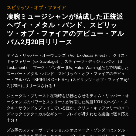
スピリッツ・オブ・ファイア
凄腕ミュージシャンが結成した正統派
ヘヴィ・メタル・バンド、スピリッ
ツ・オブ・ファイアのデビュー・アル
バム2月20日リリース
ティム・リッパー・オーウェンズ（Vo. Ex-Judas Priest）、クリス・
キャファリー（ex-Savatage）、スティーヴ・ディジョルジオ（B,
Testament）、マーク・ゾンダー (Ds, Fates Warning)たちで結成した
スーパー・メタル・バンド、スピリッツ・オブ・ファイアのデビュ
ー・アルバム『SPIRITS OF FIRE』(スピリッツ・オブ・ファイア)が
2月20日にリリースされる！
ジューダス・プリースト在籍時を彷彿とさせるティム・リッパー・オ
ーウェンズのパワーとスクリームが炸裂した純度100％のヘヴィ・メ
タル・サウンドをプレイしているほか、クリス・キャファリーのメロ
ディックでテクニカルなギター・プレイが冴えわたる楽曲は聴き応え
十分！
ズム隊のスティーヴ・ディジョルジオとマーク・ゾンダーはメタル・