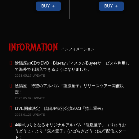
BUY ＋
BUY ＋
INFORMATION
インフォメーション
陰陽座のCDやDVD・Blu-rayディスクがBuyeeサービスを利用し
て海外でも購入できるようになりました。
2023.05.17 UPDATE
陰陽座 待望のアルバム『龍凰童子』リリースツアー開催決
定！
2023.05.09 UPDATE
LIVE開催決定 陰陽座特別公演2023『捲土重来』
2023.01.25 UPDATE
4年半ぶりとなるオリジナルアルバム『龍凰童子』（りゅうお
うどうじ）より「茨木童子」(いばらぎどうじ)先行配信スター
ト！