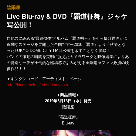
陰陽座
Live Blu-ray & DVD『覇道征舞』ジャケ
写公開！
自他共に認める“最鋼傑作”アルバム『覇道明王』を引っ提げ屈強かつ
絢爛なステージを展開した全国ツアー2018『覇道』より千秋楽とな
ったTOKYO DOME CITY HALL公演を余すことなく収録！
バンドの躍動の瞬間を克明に捉えたカメラワークと映像編集によりあ
の特別な一夜が圧倒的な臨場感でよみがえる全陰陽座ファン必携の映
像作品！！
▼キングレコード アーティスト・ページ
http://kings-rock.jp/artist/onmyo-za
＜商品情報＞
2019年3月13日（水）発売
陰陽座
『覇道征舞』
Blu-ray