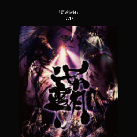
『覇道征舞』
DVD