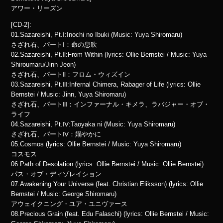
アワー・リーズン
[CD-2]:
01.Sazareishi, Pt.Ⅰ:Inochi no Ibuki (Music: Yuya Shiromaru)
さざれ石、パートⅠ：命の息吹
02.Sazareishi, Pt.Ⅱ:From Within (lyrics: Ollie Bernstei / Music: Yuya
Shiroumaru/Jinn Jeon)
さざれ石、パートⅡ：フロム・ウィズイン
03.Sazareishi, Pt.Ⅲ:Infernal Chimera, Rabager of Life (lyrics: Ollie
Bernstei / Music: Jinn, Yuya Shiromaru)
さざれ石、パートⅢ：インファーナル・キメラ、ラバジャー・オブ・
ライフ
04.Sazareishi, Pt.Ⅳ:Taoyaka ni (Music: Yuya Shiromaru)
さざれ石、パートⅣ：嫋やかに
05.Cosmos (lyrics: Ollie Bernstei / Music: Yuya Shiromaru)
コスモス
06.Path of Desolation (lyrics: Ollie Bernstei / Music: Ollie Bernstei)
パス・オブ・ディゾレイション
07.Awakening Your Universe (feat. Christian Eliksson) (lyrics: Ollie
Bernstei / Music: George Shiromaru)
アウェイクニング・ユア・ユニヴァース
08.Precious Grain (feat. Edu Falaschi) (lyrics: Ollie Bernstei / Music: