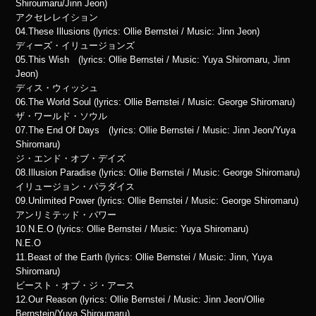
Shiroumaru/Jinn Jeon)
アクセレレイション
04.These Illusions (lyrics: Ollie Bernstei / Music: Jinn Jeon)
ディーズ・イリュージョンズ
05.This Wish (lyrics: Ollie Bernstei / Music: Yuya Shiromaru, Jinn
Jeon)
ディス・ウィッシュ
06.The World Soul (lyrics: Ollie Bernstei / Music: George Shiromaru)
ザ・ワールド・ソウル
07.The End Of Days (lyrics: Ollie Bernstei / Music: Jinn Jeon/Yuya
Shiromaru)
ジ・エンド・オブ・デイズ
08.Illusion Paradise (lyrics: Ollie Bernstei / Music: George Shiromaru)
イリュージョン・パラダイス
09.Unlimited Power (lyrics: Ollie Bernstei / Music: George Shiromaru)
アンリミテッド・パワー
10.N.E.O (lyrics: Ollie Bernstei / Music: Yuya Shiromaru)
N.E.O
11.Beast of the Earth (lyrics: Ollie Bernstei / Music: Jinn, Yuya
Shiromaru)
ビースト・オブ・ジ・アース
12.Our Reason (lyrics: Ollie Bernstei / Music: Jinn Jeon/Ollie
Bernstein/Yuya Shiroumaru)