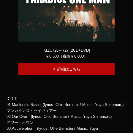
KIZC726～727 [2CD+DVD]
￥6,600（税抜￥6,000）
詳細はこちら
[CD-1]:
01.Mankind’s Savior (lyrics: Ollie Bernstei / Music: Yuya Shiromaru)
マンカインズ・セイヴィアー
02.Our Own (lyrics: Ollie Bernstei / Music: Yuya Shiromaru)
アワー・オウン
03.Acceleration (lyrics: Ollie Bernstei / Music: Yuya