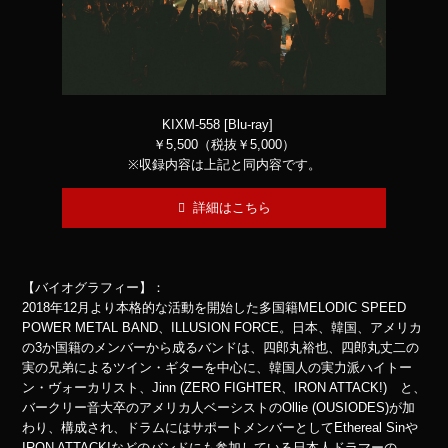
KIXM-558 [Blu-ray]
￥5,500（税抜￥5,000）
※収録内容は上記と同内容です。
詳細はこちら
【バイオグラフィー】：
2018年12月より本格的な活動を開始した多国籍MELODIC SPEED
POWER METAL BAND、ILLUSION FORCE。日本、韓国、アメリカ
の3か国籍のメンバーから成るバンドは、四郎丸裕也、四郎丸丈二の
実の兄弟によるツイン・ギターを中心に、韓国人の実力派ハイトー
ン・ヴォーカリスト、Jinn (ZERO FIGHTER、IRON ATTACK!) と、
バークリー音大卒のアメリカ人ベーシストのOllie (OUSIODES)が加
わり、構成され、ドラムにはサポートメンバーとしてEthereal Sinや
IRON ATTACK!などのバンドにも参加している日本人ドラマーの