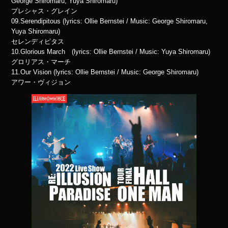
George Shiromaru, Yuya Shiromaru)
プレシャス・グレイン
09.Serendipitous (lyrics: Ollie Bernstei / Music: George Shiromaru,
Yuya Shiromaru)
セレンディピタス
10.Glorious March (lyrics: Ollie Bernstei / Music: Yuya Shiromaru)
グロリアス・マーチ
11.Our Vision (lyrics: Ollie Bernstei / Music: George Shiromaru)
アワー・ヴィジョン