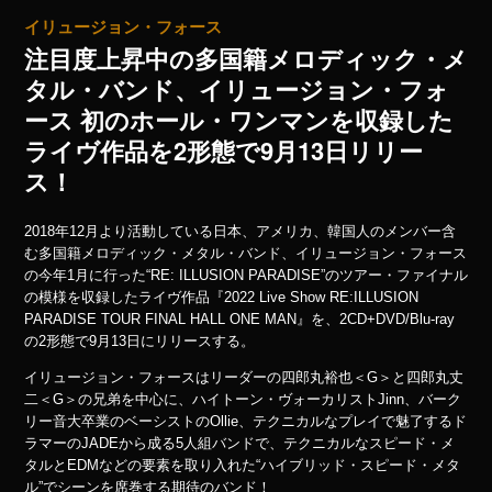
イリュージョン・フォース
注目度上昇中の多国籍メロディック・メ
タル・バンド、イリュージョン・フォ
ース 初のホール・ワンマンを収録した
ライヴ作品を2形態で9月13日リリー
ス！
2018年12月より活動している日本、アメリカ、韓国人のメンバー含
む多国籍メロディック・メタル・バンド、イリュージョン・フォース
の今年1月に行った“RE: ILLUSION PARADISE”のツアー・ファイナル
の模様を収録したライヴ作品『2022 Live Show RE:ILLUSION
PARADISE TOUR FINAL HALL ONE MAN』を、2CD+DVD/Blu-ray
の2形態で9月13日にリリースする。
イリュージョン・フォースはリーダーの四郎丸裕也＜G＞と四郎丸丈
二＜G＞の兄弟を中心に、ハイトーン・ヴォーカリストJinn、バーク
リー音大卒業のベーシストのOllie、テクニカルなプレイで魅了するド
ラマーのJADEから成る5人組バンドで、テクニカルなスピード・メ
タルとEDMなどの要素を取り入れた“ハイブリッド・スピード・メタ
ル”でシーンを席巻する期待のバンド！