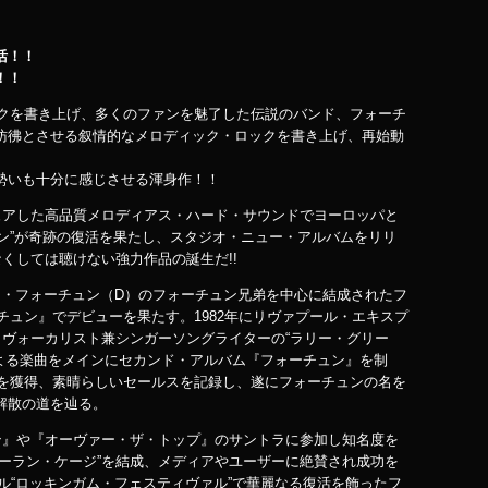
活！！
！！
ックを書き上げ、多くのファンを魅了した伝説のバンド、フォーチ
彷彿とさせる叙情的なメロディック・ロックを書き上げ、再始動
勢いも十分に感じさせる渾身作！！
ュアした高品質メロディアス・ハード・サウンドでヨーロッパと
ュン”が奇跡の復活を果たし、スタジオ・ニュー・アルバムをリリ
くしては聴けない強力作品の誕生だ!!
ック・フォーチュン（D）のフォーチュン兄弟を中心に結成されたフ
チュン』でデビューを果たす。1982年にリヴァプール・エキスプ
とヴォーカリスト兼シンガーソングライターの“ラリー・グリー
よる楽曲をメインにセカンド・アルバム『フォーチュン』を制
価を獲得、素晴らしいセールスを記録し、遂にフォーチュンの名を
解散の道を辿る。
ン』や『オーヴァー・ザ・トップ』のサントラに参加し知名度を
ーラン・ケージ”を結成、メディアやユーザーに絶賛され成功を
ァル“ロッキンガム・フェスティヴァル”で華麗なる復活を飾ったフ