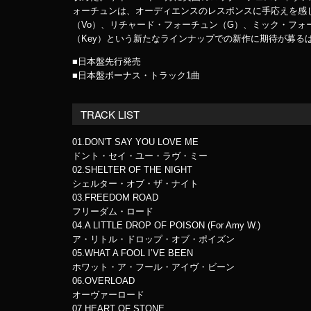
ォーチュンは、オーディエンスのレスポンスに手応えを感
（Vo）、リチャード・フォーチュン（G）、ミック・フォ
（Key）という新たなラインナップでの新作に期待が募る
■日本盤先行発売
■日本盤ボーナス・トラック1曲
TRACK LIST
01.DON’T SAY YOU LOVE ME
ドント・セイ・ユー・ラヴ・ミー
02.SHELTER OF THE NIGHT
シェルター・オブ・ザ・ナイト
03.FREEDOM ROAD
フリーダム・ロード
04.A LITTLE DROP OF POISON (For Amy W.)
ア・リトル・ドロップ・オブ・ポイズン
05.WHAT A FOOL I’VE BEEN
ホワット・ア・フール・アイヴ・ビーン
06.OVERLOAD
オーヴァーロード
07.HEART OF STONE