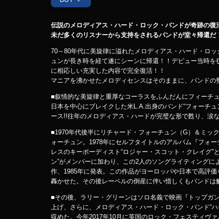
伝説のメロディアス・ハード・ロック・バンドが奇跡の復
未だ多くのリスナーから支持をされるバンドが堂々帰還だ
70～80年代に美旋律に溢れたメロディアス・ハード・ロ
ュンが長き時を経て遂にシーンに帰還！！デビュー当時を
に相応しい充実した内容で完全復活！！
マニアを沸かせたメロディセンスはそのままに、バンドの
■叙情的な美旋律と重厚なコーラスをふんだんにフィーチ
日本を中心にブレイクした米L.A.出身のバンド“フォーチ
ース!!往年のメロディアス・ハードが完璧な形で甦り、涙な
■1970年代後半にリチャード・フォーチュン（G）＆ミ
ォーチュン。1978年にセルフタイトルのアルバム『フォー
レスのキーボーディスト“ロジャー・スコット・クレイグ”
ン”がメンバーに加わり、この2人のソングライティングに
作、1985年に発表。この作品がヨーロッパや日本で高評
轟かせた。その後レーベルの倒産に伴い惜しくもバンドは
■その後、ラリー・グリーンはソロ名義で映画『トップガ
上げ、さらに、メロディアス・ハード・ロック・バンド“ハ
収めた。今年2017年10月に英国のロック・フェスティヴ