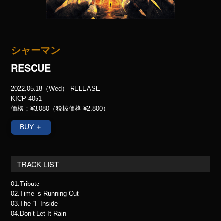
シャーマン
RESCUE
2022.05.18（Wed） RELEASE
KICP-4051
価格：¥3,080（税抜価格 ¥2,800）
BUY ＋
TRACK LIST
01.Tribute
02.Time Is Running Out
03.The “I” Inside
04.Don’t Let It Rain