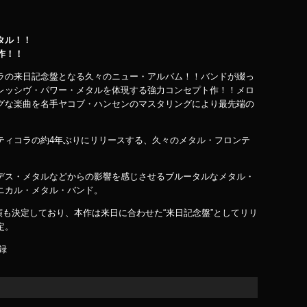
タル！！
作！！
ラの来日記念盤となる久々のニュー・アルバム！！バンドが綴っ
レッシヴ・パワー・メタルを体現する強力コンセプト作！！メロ
グな楽曲を名手ヤコブ・ハンセンのマスタリングにより最先端の
ティコラの約4年ぶりにリリースする、久々のメタル・フロンテ
デス・メタルなどからの影響を感じさせるブルータルなメタル・
ニカル・メタル・バンド。
日公演も決定しており、本作は来日に合わせた“来日記念盤”としてリリ
定。
録