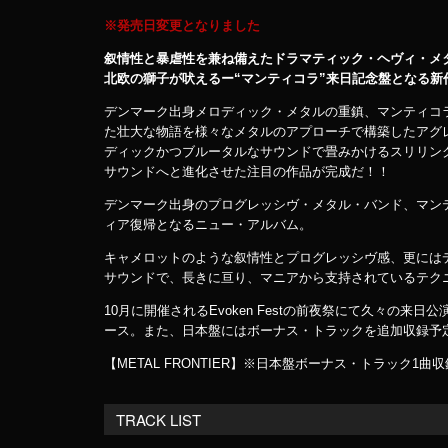
※発売日変更となりました
叙情性と暴虐性を兼ね備えたドラマティック・ヘヴィ・メ
北欧の獅子が吠えるー“マンティコラ”来日記念盤となる新
デンマーク出身メロディック・メタルの重鎮、マンティコ
た壮大な物語を様々なメタルのアプローチで構築したアグ
ディックかつブルータルなサウンドで畳みかけるスリリン
サウンドへと進化させた注目の作品が完成だ！！
デンマーク出身のプログレッシヴ・メタル・バンド、マン
ィア復帰となるニュー・アルバム。
キャメロットのような叙情性とプログレッシヴ感、更には
サウンドで、長きに亘り、マニアから支持されているテク
10月に開催されるEvoken Festの前夜祭にて久々の来
ース。また、日本盤にはボーナス・トラックを追加収録予
【METAL FRONTIER】※日本盤ボーナス・トラック1曲収
TRACK LIST