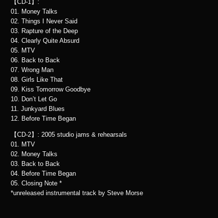
【CD-1】:
01. Money Talks
02. Things I Never Said
03. Rapture of the Deep
04. Clearly Quite Absurd
05. MTV
06. Back to Back
07. Wrong Man
08. Girls Like That
09. Kiss Tomorrow Goodbye
10. Don’t Let Go
11. Junkyard Blues
12. Before Time Began
【CD-2】: 2005 studio jams & rehearsals
01. MTV
02. Money Talks
03. Back to Back
04. Before Time Began
05. Closing Note *
*unreleased instrumental track by Steve Morse