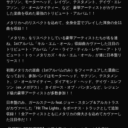
サクソン、モーターヘッド、レイヴン、テスタメント、デイヴ・エレ
フソン、ジ・オールマイティー、など、豪華アーティストがカヴァー
した楽曲を収めた最強のトリビュート・アルバム！！
メタリカへのリスペクトを込めて、全身全霊でプレイした渾身の全11
曲を収録！！
「メタリカ」をリスペクトしている豪華アーティストたちが名を連
ね、1stアルバム「キル・エム・オール」収録曲カヴァーした注目の
トリビュート・アルバム「ノー・ライフ・ティル・レザー～ア・トリ
ビュート・トゥ・メタリカズ・キル・エム・オール」が遂に日本盤リ
リース！！
初期メタリカの楽曲（1stアルバムのみ）をフィーチュアした選曲に
なっており、参加バンドはモーターヘッド、サクソン、テスタメン
ト、ジ・オールマイティー、ダイアモンド・ヘッド、デイヴ・エレフ
ソン（ex.メガデス）、タイガース・オブ・パンタンなど、レジェン
ド級の豪華アーティストが多数参加！！
日本盤のみ、ガールスクール feat.ジョー・スタンプ＆アルカトラス
がカヴァーした「Hit The Lights」をボーナス・トラックとして追加
収録！！全アーティストともにメタリカの偉大さを込めてカヴァーし
た注目作だ！！