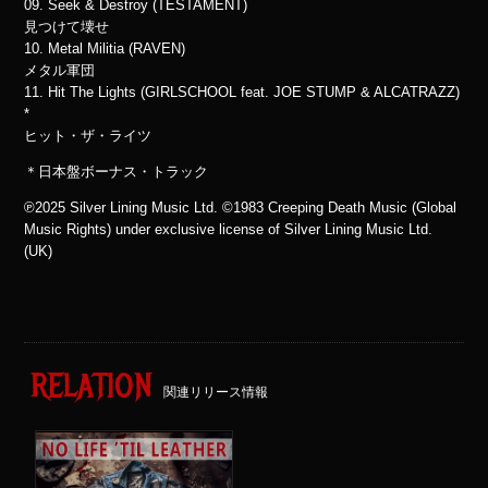
09. Seek & Destroy (TESTAMENT)
見つけて壊せ
10. Metal Militia (RAVEN)
メタル軍団
11. Hit The Lights (GIRLSCHOOL feat. JOE STUMP & ALCATRAZZ)
*
ヒット・ザ・ライツ
＊日本盤ボーナス・トラック
℗2025 Silver Lining Music Ltd. ©1983 Creeping Death Music (Global
Music Rights) under exclusive license of Silver Lining Music Ltd.
(UK)
RELATION
関連リリース情報