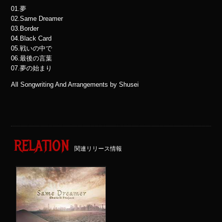
01.夢
02.Same Dreamer
03.Border
04.Black Card
05.戦いの中で
06.最後の言葉
07.夢の始まり
All Songwriting And Arrangements by Shusei
RELATION
関連リリース情報