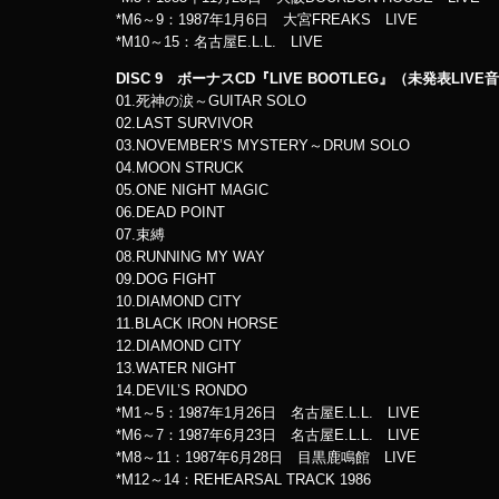
*M6～9：1987年1月6日 大宮FREAKS LIVE
*M10～15：名古屋E.L.L. LIVE
DISC 9 ボーナスCD『LIVE BOOTLEG』（未発表LIVE
01.死神の涙～GUITAR SOLO
02.LAST SURVIVOR
03.NOVEMBER’S MYSTERY～DRUM SOLO
04.MOON STRUCK
05.ONE NIGHT MAGIC
06.DEAD POINT
07.束縛
08.RUNNING MY WAY
09.DOG FIGHT
10.DIAMOND CITY
11.BLACK IRON HORSE
12.DIAMOND CITY
13.WATER NIGHT
14.DEVIL’S RONDO
*M1～5：1987年1月26日 名古屋E.L.L. LIVE
*M6～7：1987年6月23日 名古屋E.L.L. LIVE
*M8～11：1987年6月28日 目黒鹿鳴館 LIVE
*M12～14：REHEARSAL TRACK 1986