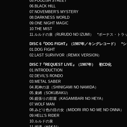
05.FOOLISH STREET
06.BLACK HILL
07.NOVEMBER’S MYSTERY
08.DARKNESS WORLD
09.ONE NIGHT MAGIC
10.THE MIST
11.ルルドの泉（RURUDO NO IZUMI） *ボーナス・トラ
DISC 6『DOG FIGHT』（1987年／キングレコード） 
01.DOG FIGHT
02.LAST SURVIVOR（REMIX VERSION）
DISC 7『REQUEST LIVE』（1987年） 初CD化
01.INTRODUCTION
02.DEVIL’S RONDO
03.METAL SABER
04.死神の涙（SHINIGAMI NO NAMIDA）
05.束縛（SOKUBAKU）
06.鏡張りの部屋（KAGAMIBARI NO HEYA）
07.WOLF MAN
08.みどり色の目の女（MIDORI IRO NO ME NO ONNA）
09.HELL’S RIDER
10.ルルドの泉
11.破壊（HAKAI）