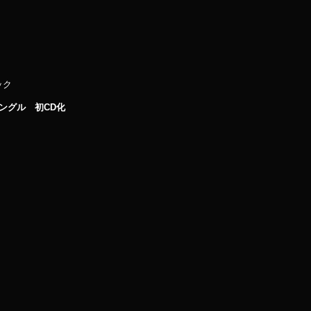
ック
*シングル 初CD化