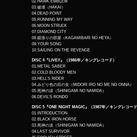
02.HAWK EMBLEM
03.破壊（HAKAI）
04.DEAD POINT
05.RUNNING MY WAY
06.MOON STRUCK
07.DIAMOND CITY
08.鏡張りの部屋（KAGAMIBARI NO HEYA）
09.YOUR SONG
10.SAILING ON THE REVENGE
DISC 4『LIVE!!』（1986年／キングレコード）
01.METAL SABER
02.COLD BLOODY MEN
03.HELL’S RIDER
04.みどり色の目の女（MIDORI IRO NO ME NO ONNA）
05.死神の涙（SHINIGAMI NO NAMIDA）
06.DEVIL’S RONDO
DISC 5『ONE NIGHT MAGIC』（1987年／キングレコー
01.INTRODUCTION
02.BLACK IRON HORSE
03.死神の涙（SHINIGAMI NO NAMIDA）
04.LAST SURVIVOR