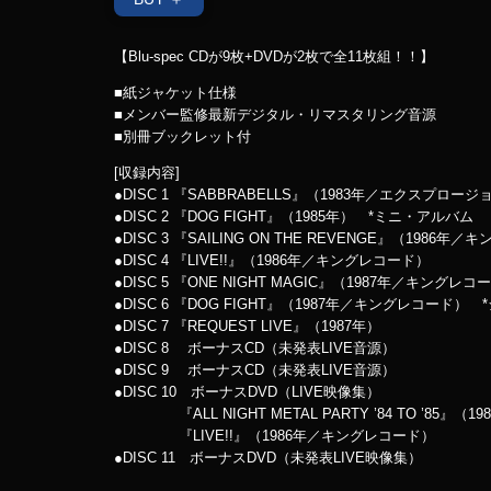
【Blu-spec CDが9枚+DVDが2枚で全11枚組！！】
■紙ジャケット仕様
■メンバー監修最新デジタル・リマスタリング音源
■別冊ブックレット付
[収録内容]
●DISC 1 『SABBRABELLS』（1983年／エクスプロージ
●DISC 2 『DOG FIGHT』（1985年） *ミニ・アルバム
●DISC 3 『SAILING ON THE REVENGE』（1986年
●DISC 4 『LIVE!!』（1986年／キングレコード）
●DISC 5 『ONE NIGHT MAGIC』（1987年／キングレコ
●DISC 6 『DOG FIGHT』（1987年／キングレコード） 
●DISC 7 『REQUEST LIVE』（1987年）
●DISC 8 ボーナスCD（未発表LIVE音源）
●DISC 9 ボーナスCD（未発表LIVE音源）
●DISC 10 ボーナスDVD（LIVE映像集）
『ALL NIGHT METAL PARTY ’84 TO ’85』（1
『LIVE!!』（1986年／キングレコード）
●DISC 11 ボーナスDVD（未発表LIVE映像集）