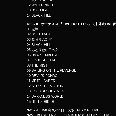
12.WATER NIGHT
13.DOG FIGHT
14.BLACK HILL
DISC 8 ボーナスCD『LIVE BOOTLEG』（未発表LIVE音
01.破壊
02.WOLF MAN
03.鏡張りの部屋
04.BLACK HILL
05.みどり色の目の女
06.HAWK EMBLEM
07.FOOLISH STREET
08.THE MIST
09.SAILING ON THE REVENGE
10.DEVIL’S RONDO
11.METAL SABER
12.STOP THE MOTION
13.COLD BLOODY MEN
14.DARKNESS WORLD
15.HELL’S RIDER
*M1～4：1983年9月21日 大阪BAHAMA LIVE
*M5：1985年11月25日 大阪BOURBON HOUSE LIVE