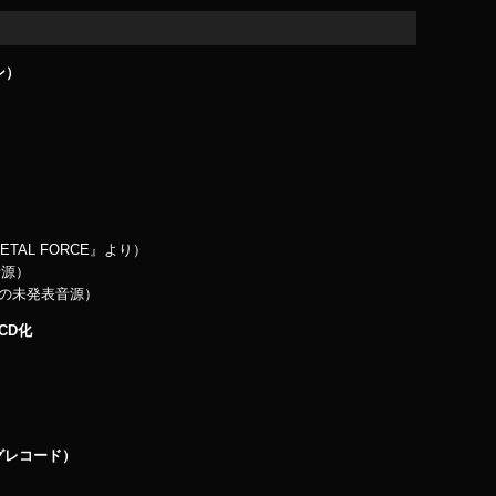
ン）
ETAL FORCE』より）
音源）
9年の未発表音源）
CD化
キングレコード）