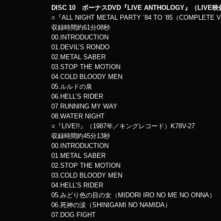
DISC 10 ボーナスDVD『LIVE ANTHOLOGY』（LIVE映
○『ALL NIGHT METAL PARTY ’84 TO ’85（COMPLET
収録時間約61分08秒
00.INTRODUCTION
01.DEVIL’S RONDO
02.METAL SABER
03.STOP THE MOTION
04.COLD BLOODY MEN
05.ルルドの泉
06.HELL’S RIDER
07.RUNNING MY WAY
08.WATER NIGHT
○『LIVE!!』（1987年／キングレコード）K78V-27
収録時間約45分13秒
00.INTRODUCTION
01.METAL SABER
02.STOP THE MOTION
03.COLD BLOODY MEN
04.HELL’S RIDER
05.みどり色の目の女（MIDORI IRO NO ME NO ONNA）
06.死神の涙（SHINIGAMI NO NAMIDA）
07.DOG FIGHT