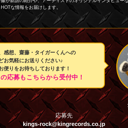
齋藤が新譜の紹介や、アーティストのオリジナルインタビュー
HOTな情報をお届けします。
第25回【PART-3】放送 2019年 2月20日更新
第25回【PART-2】放送 2019年 2月15日更新
第25回【PART-1】放送 2019年 2月6日更新
、感想、齋藤・タイガーくんへの
どお気軽にお送りください♪
第24回【PART-4】放送 2019年 1月31日更新
お便りをお待ちしております！
トの応募もこちらから受付中！
第24回【PART-3】放送 2019年 1月25日更新
第24回【PART-2】放送 2019年 1月16日更新
応募先
第24回【PART-1】放送 2019年 1月9日更新
kings-rock@kingrecords.co.jp