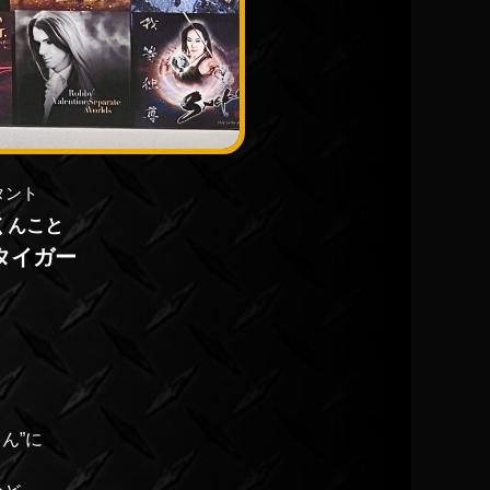
タント
くんこと
タイガー
ん”に