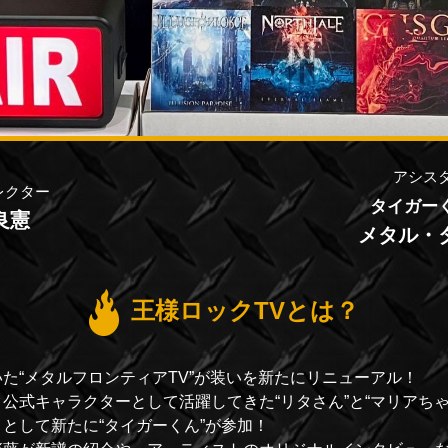
第28回【PART-1】放送 2019年 5月16日更新
第27回【PART-2】放送 2019年 4月26日更新
第27回【PART-1】放送 2019年 4月11日更新
アシス
レクター
第26回【PART-4】放送 2019年 4月1日更新
タイガー
良憲
メタル・
第26回【PART-3】放送 2019年 3月20日更新
王様ロックTVとは？
第26回【PART-2】放送 2019年 3月14日更新
た“メタルフロンティアTV”が装いを新たにリニューアル！
第26回【PART-1】放送 2019年 3月6日更新
公式キャラクターとして活躍してきた“リタさん”と“マリアちゃ
として新たに“タイガーくん”が参加！
第25回【PART-4】放送 2019年 2月27日更新