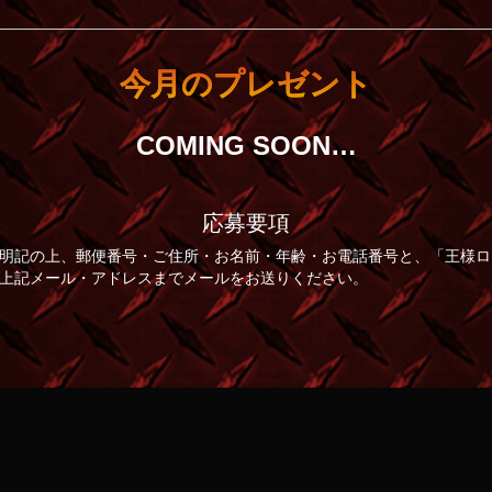
2019年正月特別編放送 2019年 1月2日更新
今月のプレゼント
第23回【PART-4】放送 2018年 12月26日更新
COMING SOON…
第23回【PART-3】放送 2018年 12月19日更新
応募要項
第23回【PART-2】放送 2018年 12月12日更新
明記の上、郵便番号・ご住所・お名前・年齢・お電話番号と、「王様ロ
上記メール・アドレスまでメールをお送りください。
第23回【PART-1】放送 2018年 12月5日更新
第22回【PART-4】放送 2018年 11月28日更新
第22回【PART-3】放送 2018年 11月21日更新