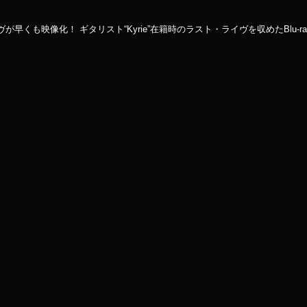
早くも映像化！ ギタリスト“Kyrie”在籍時のラスト・ライヴを収めたBlu-ra