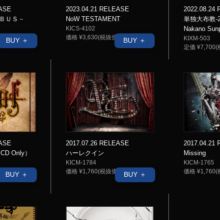
2023.04.21 RELEASE
EASE
2022.08.24
NoW TESTAMENT
ＢＵＳ－
単独大布教-2
KICS-4102
Nakano Sunp
価格 ¥3,630(税抜価格 ¥3,300)
 ¥2,700)
KIXM-503
BUY ＋
BUY ＋
定価 ¥7,700(
EASE
2017.04.21
2017.07.26 RELEASE
CD Only）
Missing
ハーレクイン
KICM-1765
KICM-1784
 ¥3,000)
価格 ¥1,760(
価格 ¥1,760(税抜価格 ¥1,600)
BUY ＋
BUY ＋