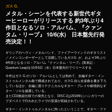
ガス G.
メタル・シーンを代表する新世代ギタ
ーヒーローがリリースする 約3年ぶり4
作目となるソロ・アルバム、『クァン
タム・リープ』 10/6(水) 日本盤先行発
売決定！！
ギリシアのヘヴィ・メタルバンド、ファイアーウインドのギタリスト
／メインコンポーザーとして活躍しているガスG. が、およそ3年ぶり
4作目となるソロ・アルバム『クァンタム・リープ』(英表記：
Quantum Leap)を10月6日（水）日本盤先行でリリースする
今作はガス G.のソロ・アルバムとしては初めて、全編ギター・イン
ストゥルメンタル曲で構成されており、ガスG.自ら全楽曲を書き下ろ
しているほか、全編に渡りテクニカルなギター・プレイや叙情的なギ
ター・ソロを披露している。
またCD2枚組仕様での発売となり、DISC-2は2018年にハンガリーの
ブダペストで行われたライヴの音源が収録されている。
ギター・インストゥルメンタルに拘ったということで、ギター・ファ