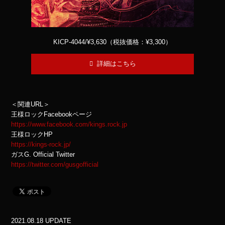
KICP-4044/¥3,630（税抜価格：¥3,300）
詳細はこちら
＜関連URL＞
王様ロックFacebookページ
https://www.facebook.com/kings.rock.jp
王様ロックHP
https://kings-rock.jp/
ガスG. Official Twitter
https://twitter.com/gusgofficial
2021.08.18 UPDATE