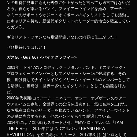
ンの期待に見事に応えた秀作に仕上がったと言っても過言ではないだ
ろう。自らが率いるバンド、ファイアーウインドを始め、アーチ・エ
ネミーのサポートやオジー・オズボーンのギタリストとしても活動し
たキャリアを持ち、新世代ギタリストのリーダー的地位を確立してい
るガスG.。
ギタリスト・ファンなら垂涎間違いなしの内容に仕上がった！
ぜひ期待してほしい！
ガスG.（Gus G.）<バイオグラフィー>
2001年、ドイツのメロディック・メタル・バンド、ミスティック・
プロフェシーのメンバーとしてメジャー・シーンに登場する。その
後、掛け持ちでナイトレイジやドリーム・イーヴルのメンバーとして
も活動し、当時は「世界一多忙なギタリスト」としても話題を呼ん
だ。
2000年代初頭にはアーチ・エネミー、オジー・オズボーンのツアー
やアルバムに参加。全世界での公演を成功させ一気に名声を上げた。
なお現在は自らがリーダーを務めているバンド、ファイアーウインド
の活動に専念するため、他のバンドから全て脱退している。
2014年にはソロ活動もスタートさせ、初のソロ・アルバム『I AM
THE FIRE』、2015年には2NDアルバム『BRAND NEW
REVOLUTION』を立て続けにリリース。2017年3月にはソロとして