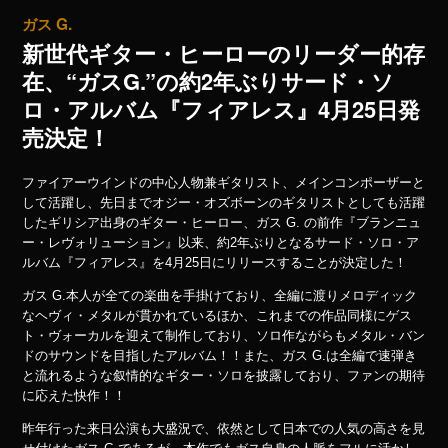
ガス G.
新世代ギター・ヒーローのリーダー的存
在、“ガスG.”の約2年ぶりサード・ソ
ロ・アルバム『フィアレス』4月25日発
売決定！
ファイアーウインドの中心人物兼ギタリスト、メインコンポーザーと
して活躍し、先日までオジー・オズボーンのギタリストとしても活躍
したギリシア出身のギター・ヒーロー、ガス G. の前作『ブランニュ
ー・レヴォリューション』以来、約2年ぶりとなるサード・ソロ・ア
ルバム『フィアレス』を4月25日にリリースすることが決定した！
ガス G.本人が全ての楽曲を手掛けており、全編に渡りメロディック
なヘヴィ・メタルが貫かれているほか、これまでの作品同様にゲス
ト・ヴォーカルを迎えて制作しており、ソロ作ながらもメタル・バン
ドのサウンドを目指したアルバム！！また、ガス G.は全編で速弾き
と流れるような叙情的なギター・ソロを披露しており、ファンの期待
に応えた快作！！
昨年行った来日公演も大盛況で、依然として日本での人気の高さを見